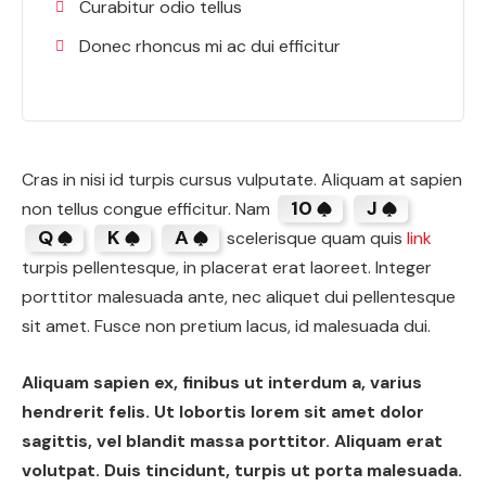
Curabitur odio tellus
Donec rhoncus mi ac dui efficitur
Cras in nisi id turpis cursus vulputate. Aliquam at sapien
10
J
non tellus congue efficitur. Nam
Q
K
A
scelerisque quam quis
link
turpis pellentesque, in placerat erat laoreet. Integer
porttitor malesuada ante, nec aliquet dui pellentesque
sit amet. Fusce non pretium lacus, id malesuada dui.
Aliquam sapien ex, finibus ut interdum a, varius
hendrerit felis. Ut lobortis lorem sit amet dolor
sagittis, vel blandit massa porttitor. Aliquam erat
volutpat. Duis tincidunt, turpis ut porta malesuada.