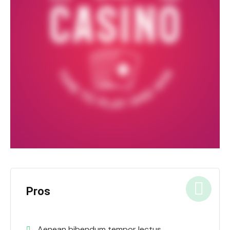
Pros
Aenean bibendum tempor lectus