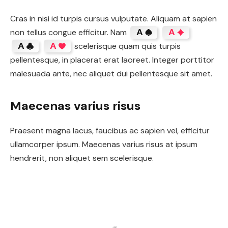
Cras in nisi id turpis cursus vulputate. Aliquam at sapien
A
A
non tellus congue efficitur. Nam
A
A
scelerisque quam quis turpis
pellentesque, in placerat erat laoreet. Integer porttitor
malesuada ante, nec aliquet dui pellentesque sit amet.
Maecenas varius risus
Praesent magna lacus, faucibus ac sapien vel, efficitur
ullamcorper ipsum. Maecenas varius risus at ipsum
hendrerit, non aliquet sem scelerisque.